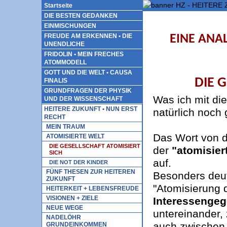
Startseite
DIE BESTEN GEDANKEN
EINMISCHUNGEN
FREUDE AM ERKENNEN • DIE
EINE ANA
UNENDLICHE
FRIDOLIN • MEIN FRECHES
ATOMMODELL
GOTT UND DIE WELT • CAUSA
DIE 
FINALIS
GRUNDFRAGEN DER PHYSIK
Was ich mit di
UND DER WISSENSCHAFT
HEITERE ZUKUNFT • NUN ERST
natürlich noch 
RECHT
MEIN TRAUM
Das Wort von 
ATOMISIERTE WELT
DIE GESELLSCHAFT ATOMISIERT
der
"atomisier
SICH
auf.
DIE NOT DER KINDER
FÜNF THESEN ZUR HEITEREN
Besonders deutl
ZUKUNFT
"Atomisierung 
HEITERKEIT + LEBENSFREUDE
VISIONEN + ZIELE
Interessenge
NEUE WEGE
untereinander
NADELÖHR
auch zwischen 
GRUNDEINKOMMEN