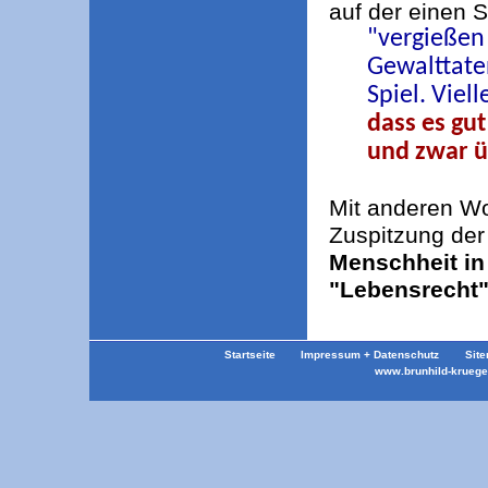
auf der einen S
"vergießen 
Gewalttaten
Spiel. Viel
dass es gu
und zwar ü
Mit anderen Wo
Zuspitzung der
Menschheit in
"Lebensrecht"
Startseite
Impressum + Datenschutz
Site
www.brunhild-krueger