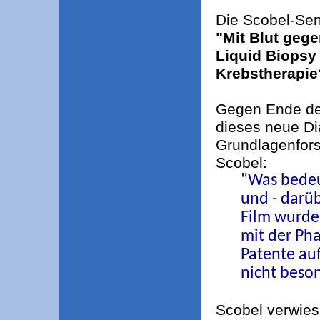
Die Scobel-Se
"Mit Blut geg
Liquid Biopsy
Krebstherapie
Gegen Ende der
dieses neue D
Grundlagenfors
Scobel:
"Was bedeu
und - darüb
Film wurde
mit der Ph
Patente auf
nicht beson
Scobel verwies