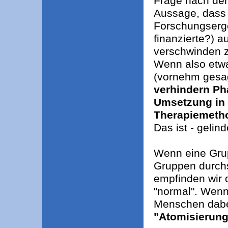
Frage nach der
Aussage, dass 
Forschungserge
finanzierte?) 
verschwinden z
Wenn also etwa
(vornehm gesag
verhindern Ph
Umsetzung in 
Therapiemeth
Das ist - gelin
Wenn eine Grup
Gruppen durchs
empfinden wir d
"normal". Wenn
Menschen dabei
"Atomisierung