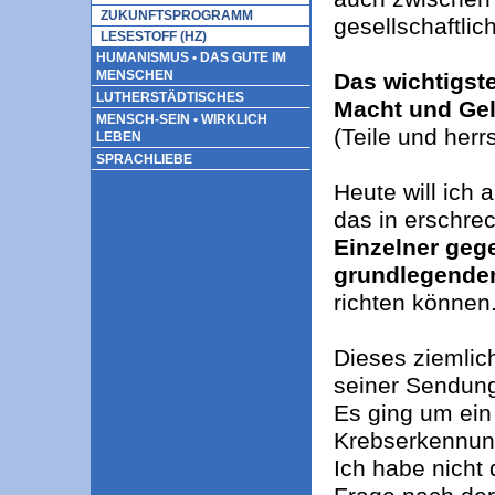
ZUKUNFTSPROGRAMM
gesellschaftli
LESESTOFF (HZ)
HUMANISMUS • DAS GUTE IM
MENSCHEN
Das wichtigste
LUTHERSTÄDTISCHES
Macht und Ge
MENSCH-SEIN • WIRKLICH
(Teile und herr
LEBEN
SPRACHLIEBE
Heute will ich 
das in erschre
Einzelner geg
grundlegende
richten können
Dieses ziemlic
seiner Sendung
Es ging um ein
Krebserkennun
Ich habe nicht